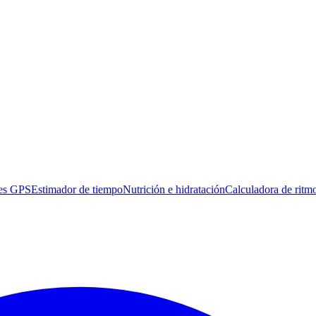
es GPS
Estimador de tiempo
Nutrición e hidratación
Calculadora de ritm