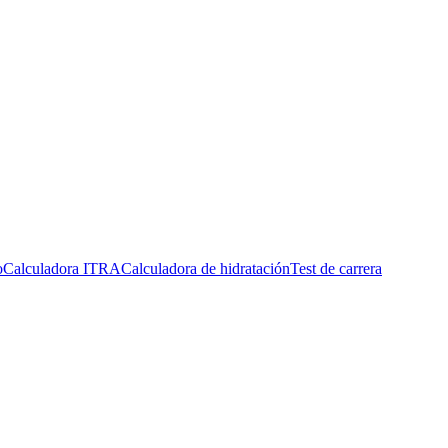
o
Calculadora ITRA
Calculadora de hidratación
Test de carrera