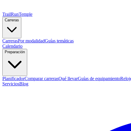
TrailRunTemple
Carreras
Carreras
Por modalidad
Guías temáticas
Calendario
Preparación
Planificador
Comparar carreras
Qué llevar
Guías de equipamiento
Reloj
Servicios
Blog