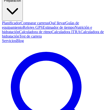
Preparación
Planificador
Comparar carreras
Qué llevar
Guías de
equipamiento
Relojes GPS
Estimador de tiempo
Nutrición e
hidratación
Calculadora de ritmo
Calculadora ITRA
Calculadora de
hidratación
Test de carrera
Servicios
Blog