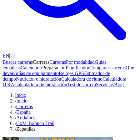
EN
Buscar carreras
Carreras
Carreras
Por modalidad
Guías
temáticas
Calendario
Preparación
Planificador
Comparar carreras
Qué
llevar
Guías de equipamiento
Relojes GPS
Estimador de
tiempo
Nutrición e hidratación
Calculadora de ritmo
Calculadora
ITRA
Calculadora de hidratación
Test de carrera
Servicios
Blog
Inicio
/
Inicio
/
Carreras
/
España
/
Andalucía
/
CxM Trabuco Trail
/
Zapatillas