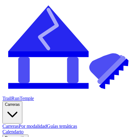
TrailRunTemple
Carreras
Carreras
Por modalidad
Guías temáticas
Calendario