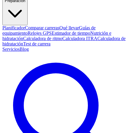
Preparación
Planificador
Comparar carreras
Qué llevar
Guías de
equipamiento
Relojes GPS
Estimador de tiempo
Nutrición e
hidratación
Calculadora de ritmo
Calculadora ITRA
Calculadora de
hidratación
Test de carrera
Servicios
Blog