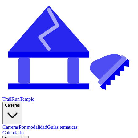
TrailRunTemple
Carreras
Carreras
Por modalidad
Guías temáticas
Calendario