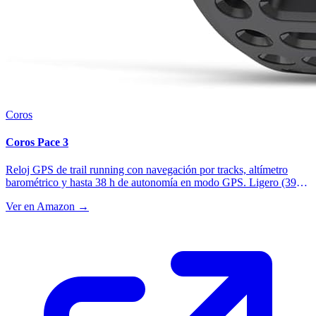
Coros
Coros Pace 3
Reloj GPS de trail running con navegación por tracks, altímetro
barométrico y hasta 38 h de autonomía en modo GPS. Ligero (39
g), preciso y con mapas offline. La mejor relación calidad-precio
Ver en Amazon →
para orientación en montaña.