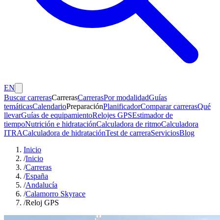
EN
Buscar carreras
Carreras
Carreras
Por modalidad
Guías
temáticas
Calendario
Preparación
Planificador
Comparar carreras
Qué
llevar
Guías de equipamiento
Relojes GPS
Estimador de
tiempo
Nutrición e hidratación
Calculadora de ritmo
Calculadora
ITRA
Calculadora de hidratación
Test de carrera
Servicios
Blog
Inicio
/
Inicio
/
Carreras
/
España
/
Andalucía
/
Calamorro Skyrace
/
Reloj GPS