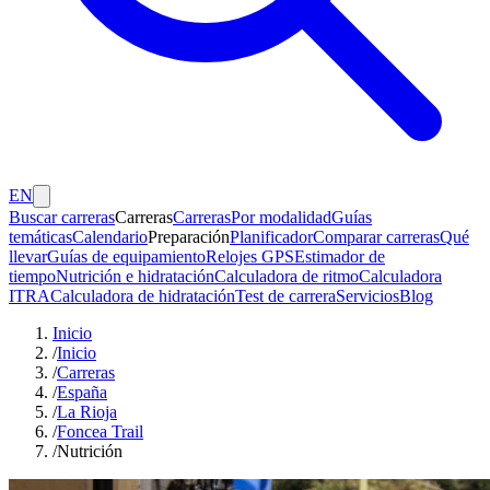
EN
Buscar carreras
Carreras
Carreras
Por modalidad
Guías
temáticas
Calendario
Preparación
Planificador
Comparar carreras
Qué
llevar
Guías de equipamiento
Relojes GPS
Estimador de
tiempo
Nutrición e hidratación
Calculadora de ritmo
Calculadora
ITRA
Calculadora de hidratación
Test de carrera
Servicios
Blog
Inicio
/
Inicio
/
Carreras
/
España
/
La Rioja
/
Foncea Trail
/
Nutrición