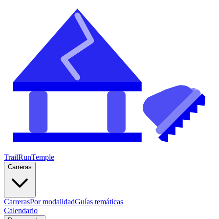
TrailRunTemple
Carreras
Carreras
Por modalidad
Guías temáticas
Calendario