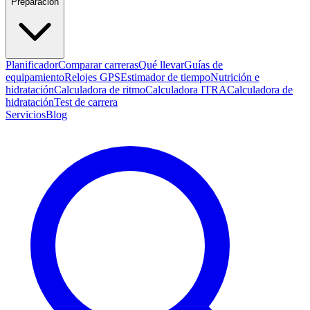
Preparación
Planificador
Comparar carreras
Qué llevar
Guías de
equipamiento
Relojes GPS
Estimador de tiempo
Nutrición e
hidratación
Calculadora de ritmo
Calculadora ITRA
Calculadora de
hidratación
Test de carrera
Servicios
Blog