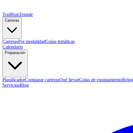
TrailRunTemple
Carreras
Carreras
Por modalidad
Guías temáticas
Calendario
Preparación
Planificador
Comparar carreras
Qué llevar
Guías de equipamiento
Reloj
Servicios
Blog