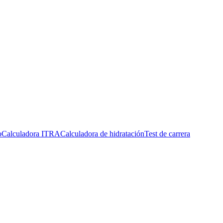
o
Calculadora ITRA
Calculadora de hidratación
Test de carrera