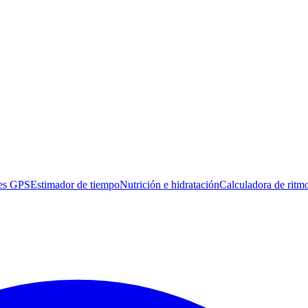
es GPS
Estimador de tiempo
Nutrición e hidratación
Calculadora de ritm