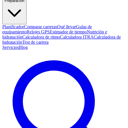
Preparación
Planificador
Comparar carreras
Qué llevar
Guías de
equipamiento
Relojes GPS
Estimador de tiempo
Nutrición e
hidratación
Calculadora de ritmo
Calculadora ITRA
Calculadora de
hidratación
Test de carrera
Servicios
Blog