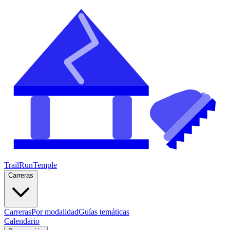
TrailRunTemple
Carreras
Carreras
Por modalidad
Guías temáticas
Calendario