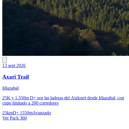
13 sept 2026
Axari Trail
Idiazabal
25K y 1.550m D+ por las laderas del Aizkorri desde Idiazabal, con
cupo limitado a 200 corredores
25km
D+ 1550m
Avanzado
Ver Pack 360