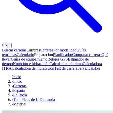
EN
Buscar carreras
Carreras
Carreras
Por modalidad
Guías
temáticas
Calendario
Preparación
Planificador
Comparar carreras
Qué
llevar
Guías de equipamiento
Relojes GPS
Estimador de
tiempo
Nutrición e hidratación
Calculadora de ritmo
Calculadora
ITRA
Calculadora de hidratación
Test de carrera
Servicios
Blog
Inicio
/
Inicio
/
Carreras
/
España
/
La Rioja
/
Trail Picos de la Demanda
/
Material