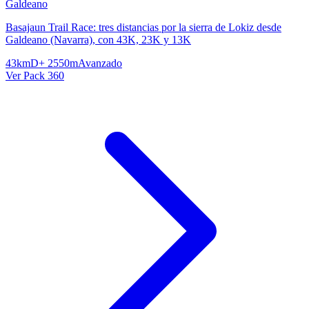
Galdeano
Basajaun Trail Race: tres distancias por la sierra de Lokiz desde
Galdeano (Navarra), con 43K, 23K y 13K
43km
D+ 2550m
Avanzado
Ver Pack 360