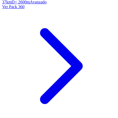
37km
D+ 2600m
Avanzado
Ver Pack 360