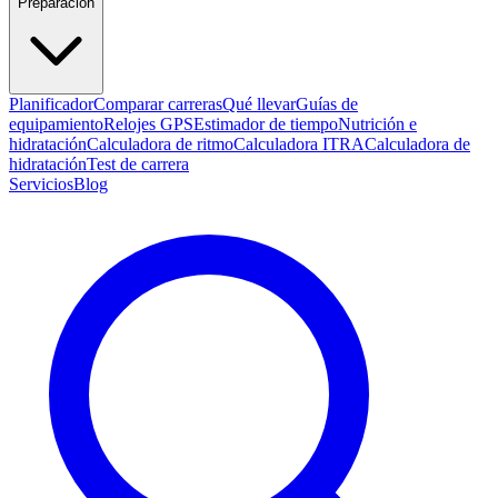
Preparación
Planificador
Comparar carreras
Qué llevar
Guías de
equipamiento
Relojes GPS
Estimador de tiempo
Nutrición e
hidratación
Calculadora de ritmo
Calculadora ITRA
Calculadora de
hidratación
Test de carrera
Servicios
Blog