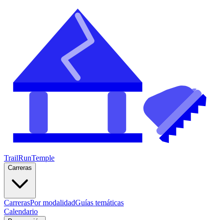
TrailRunTemple
Carreras
Carreras
Por modalidad
Guías temáticas
Calendario