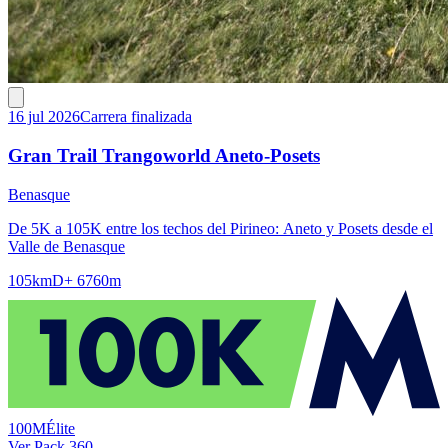
16 jul 2026
Carrera finalizada
Gran Trail Trangoworld Aneto-Posets
Benasque
De 5K a 105K entre los techos del Pirineo: Aneto y Posets desde el
Valle de Benasque
105km
D+ 6760m
100M
Élite
Ver Pack 360