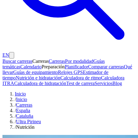
EN
Buscar carreras
Carreras
Carreras
Por modalidad
Guías
temáticas
Calendario
Preparación
Planificador
Comparar carreras
Qué
llevar
Guías de equipamiento
Relojes GPS
Estimador de
tiempo
Nutrición e hidratación
Calculadora de ritmo
Calculadora
ITRA
Calculadora de hidratación
Test de carrera
Servicios
Blog
Inicio
/
Inicio
/
Carreras
/
España
/
Cataluña
/
Ultra Pirineu
/
Nutrición