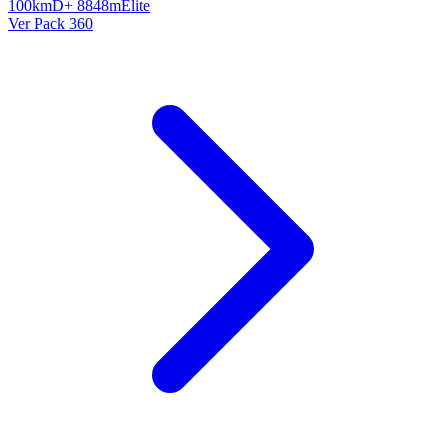
100km
D+ 8848m
Élite
Ver Pack 360