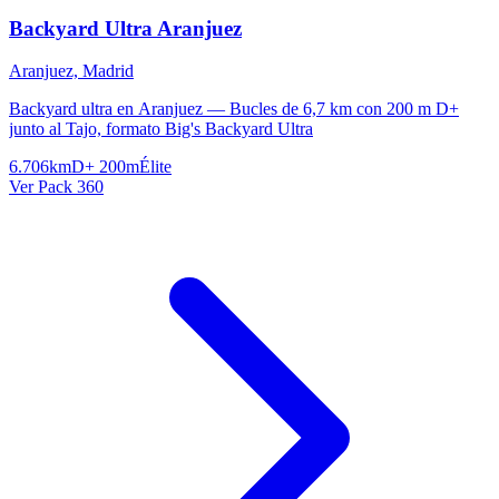
Backyard Ultra Aranjuez
Aranjuez, Madrid
Backyard ultra en Aranjuez — Bucles de 6,7 km con 200 m D+
junto al Tajo, formato Big's Backyard Ultra
6.706km
D+ 200m
Élite
Ver Pack 360