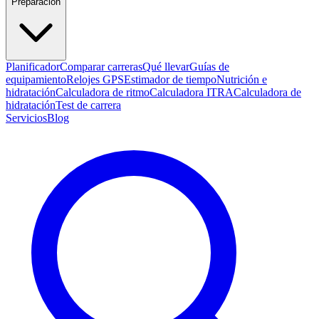
Preparación
Planificador
Comparar carreras
Qué llevar
Guías de
equipamiento
Relojes GPS
Estimador de tiempo
Nutrición e
hidratación
Calculadora de ritmo
Calculadora ITRA
Calculadora de
hidratación
Test de carrera
Servicios
Blog