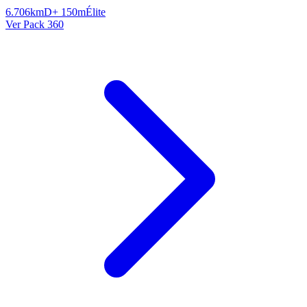
6.706km
D+ 150m
Élite
Ver Pack 360