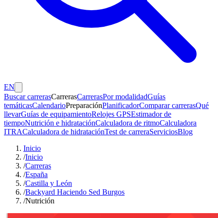
EN
Buscar carreras
Carreras
Carreras
Por modalidad
Guías
temáticas
Calendario
Preparación
Planificador
Comparar carreras
Qué
llevar
Guías de equipamiento
Relojes GPS
Estimador de
tiempo
Nutrición e hidratación
Calculadora de ritmo
Calculadora
ITRA
Calculadora de hidratación
Test de carrera
Servicios
Blog
Inicio
/
Inicio
/
Carreras
/
España
/
Castilla y León
/
Backyard Haciendo Sed Burgos
/
Nutrición