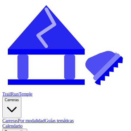
TrailRunTemple
Carreras
Carreras
Por modalidad
Guías temáticas
Calendario