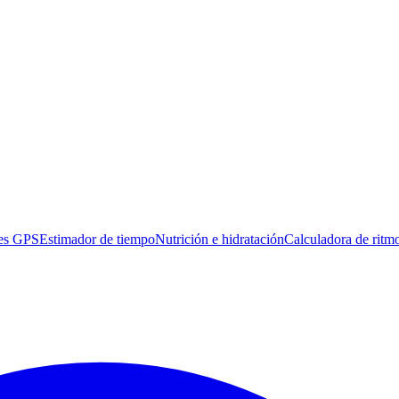
es GPS
Estimador de tiempo
Nutrición e hidratación
Calculadora de ritm