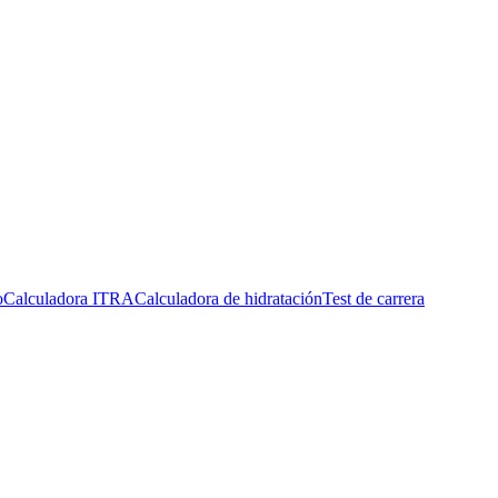
o
Calculadora ITRA
Calculadora de hidratación
Test de carrera