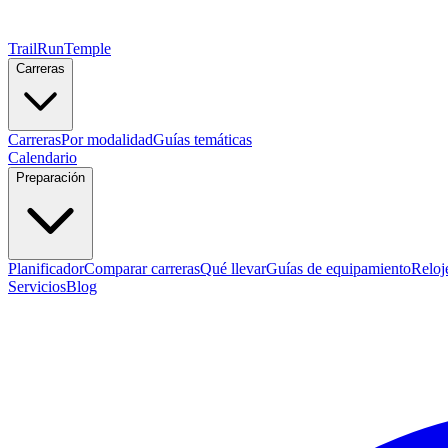
TrailRunTemple
Carreras
Carreras
Por modalidad
Guías temáticas
Calendario
Preparación
Planificador
Comparar carreras
Qué llevar
Guías de equipamiento
Reloj
Servicios
Blog