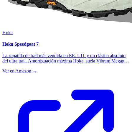
Hoka
Hoka Speedgoat 7
La zapatilla de trail más vendida en EE. UU. y un clásico absoluto
del ultra trail. Amortiguación máxima Hoka, suela Vibram Megagrip
con tacos de 5 mm para agarre en barro y terreno técnico, y ajuste
Ver en Amazon →
envolvente Matryx en el empeine. Pensada para devorar kilómetros
sin castigar las piernas en carreras largas.