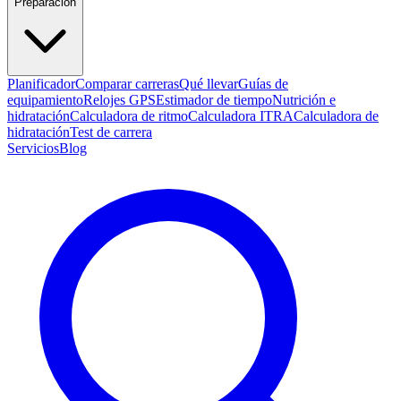
Preparación
Planificador
Comparar carreras
Qué llevar
Guías de
equipamiento
Relojes GPS
Estimador de tiempo
Nutrición e
hidratación
Calculadora de ritmo
Calculadora ITRA
Calculadora de
hidratación
Test de carrera
Servicios
Blog