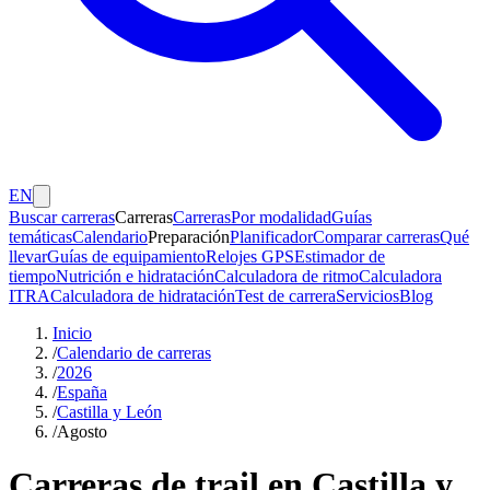
EN
Buscar carreras
Carreras
Carreras
Por modalidad
Guías
temáticas
Calendario
Preparación
Planificador
Comparar carreras
Qué
llevar
Guías de equipamiento
Relojes GPS
Estimador de
tiempo
Nutrición e hidratación
Calculadora de ritmo
Calculadora
ITRA
Calculadora de hidratación
Test de carrera
Servicios
Blog
Inicio
/
Calendario de carreras
/
2026
/
España
/
Castilla y León
/
Agosto
Carreras de trail en Castilla y