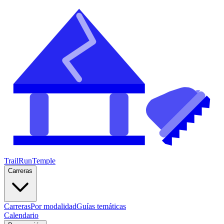
TrailRunTemple
Carreras
Carreras
Por modalidad
Guías temáticas
Calendario