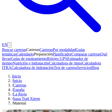
EN
Buscar carreras
Carreras
Carreras
Por modalidad
Guías
temáticas
Calendario
Preparación
Planificador
Comparar carreras
Qué
llevar
Guías de equipamiento
Relojes GPS
Estimador de
tiempo
Nutrición e hidratación
Calculadora de ritmo
Calculadora
ITRA
Calculadora de hidratación
Test de carrera
Servicios
Blog
Inicio
/
Inicio
/
Carreras
/
España
/
La Rioja
/
Isasa Trail Xtrem
/
Material