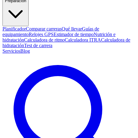
Preparación
Planificador
Comparar carreras
Qué llevar
Guías de
equipamiento
Relojes GPS
Estimador de tiempo
Nutrición e
hidratación
Calculadora de ritmo
Calculadora ITRA
Calculadora de
hidratación
Test de carrera
Servicios
Blog