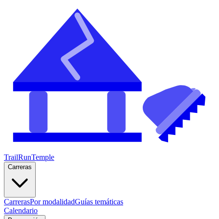
TrailRunTemple
Carreras
Carreras
Por modalidad
Guías temáticas
Calendario