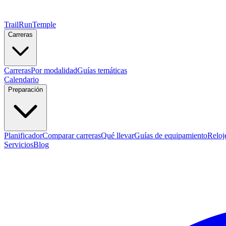
TrailRunTemple
Carreras
Carreras
Por modalidad
Guías temáticas
Calendario
Preparación
Planificador
Comparar carreras
Qué llevar
Guías de equipamiento
Reloj
Servicios
Blog