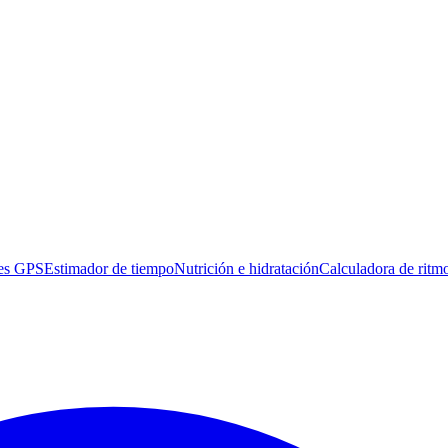
es GPS
Estimador de tiempo
Nutrición e hidratación
Calculadora de ritm