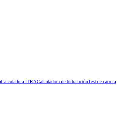
o
Calculadora ITRA
Calculadora de hidratación
Test de carrera