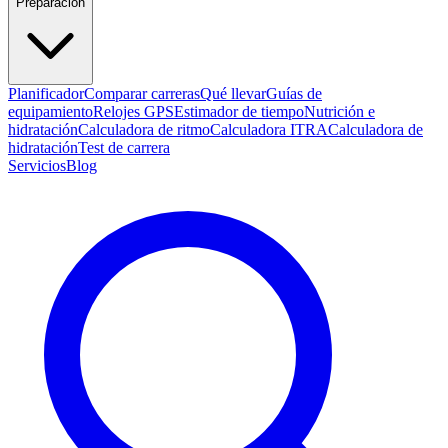
Preparación
Planificador
Comparar carreras
Qué llevar
Guías de
equipamiento
Relojes GPS
Estimador de tiempo
Nutrición e
hidratación
Calculadora de ritmo
Calculadora ITRA
Calculadora de
hidratación
Test de carrera
Servicios
Blog