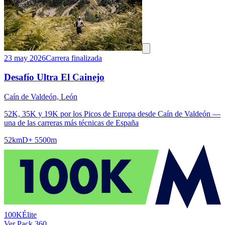
23 may 2026
Carrera finalizada
Desafío Ultra El Cainejo
Caín de Valdeón, León
52K, 35K y 19K por los Picos de Europa desde Caín de Valdeón —
una de las carreras más técnicas de España
52km
D+ 5500m
100K
Élite
Ver Pack 360