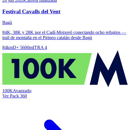
20 jun 2026
Carrera finalizada
Festival Cavalls del Vent
Bagà
84K, 38K y 28K por el Cadí-Moixeró conectando ocho refugios —
trail de montaña en el Pirineo catalán desde Bagà
84km
D+ 5600m
ITRA 4
100K
Avanzado
Ver Pack 360