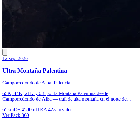
12 sept 2026
Ultra Montaña Palentina
Camporredondo de Alba, Palencia
65K, 44K, 21K y 6K por la Montaña Palentina desde
Camporredondo de Alba — trail de alta montaña en el norte de
Palencia
65km
D+ 4500m
ITRA 4
Avanzado
Ver Pack 360