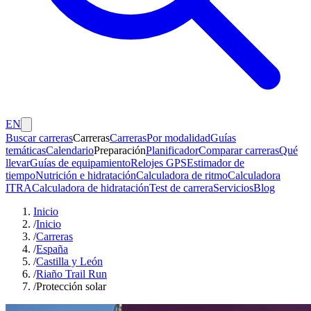
EN
Buscar carreras
Carreras
Carreras
Por modalidad
Guías
temáticas
Calendario
Preparación
Planificador
Comparar carreras
Qué
llevar
Guías de equipamiento
Relojes GPS
Estimador de
tiempo
Nutrición e hidratación
Calculadora de ritmo
Calculadora
ITRA
Calculadora de hidratación
Test de carrera
Servicios
Blog
Inicio
/
Inicio
/
Carreras
/
España
/
Castilla y León
/
Riaño Trail Run
/
Protección solar