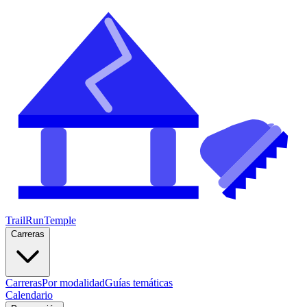
TrailRunTemple
Carreras
Carreras
Por modalidad
Guías temáticas
Calendario