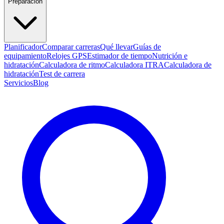
Preparación
Planificador
Comparar carreras
Qué llevar
Guías de
equipamiento
Relojes GPS
Estimador de tiempo
Nutrición e
hidratación
Calculadora de ritmo
Calculadora ITRA
Calculadora de
hidratación
Test de carrera
Servicios
Blog