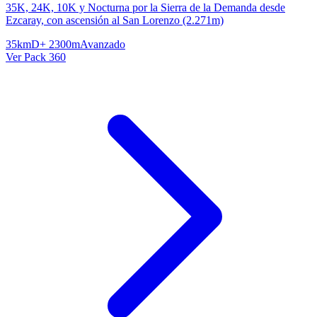
35K, 24K, 10K y Nocturna por la Sierra de la Demanda desde
Ezcaray, con ascensión al San Lorenzo (2.271m)
35km
D+ 2300m
Avanzado
Ver Pack 360