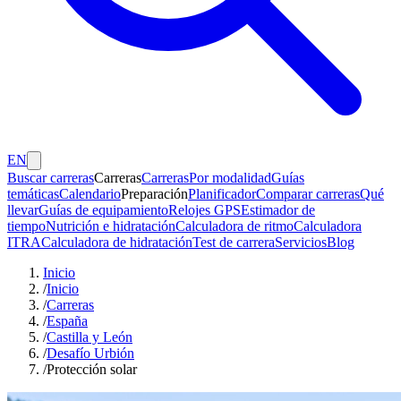
EN
Buscar carreras
Carreras
Carreras
Por modalidad
Guías
temáticas
Calendario
Preparación
Planificador
Comparar carreras
Qué
llevar
Guías de equipamiento
Relojes GPS
Estimador de
tiempo
Nutrición e hidratación
Calculadora de ritmo
Calculadora
ITRA
Calculadora de hidratación
Test de carrera
Servicios
Blog
Inicio
/
Inicio
/
Carreras
/
España
/
Castilla y León
/
Desafío Urbión
/
Protección solar