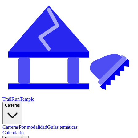
TrailRunTemple
Carreras
Carreras
Por modalidad
Guías temáticas
Calendario