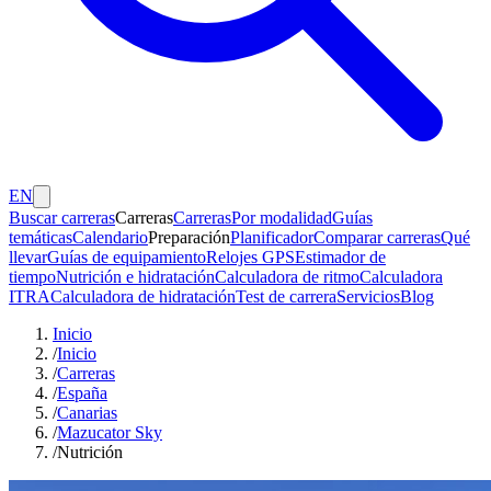
EN
Buscar carreras
Carreras
Carreras
Por modalidad
Guías
temáticas
Calendario
Preparación
Planificador
Comparar carreras
Qué
llevar
Guías de equipamiento
Relojes GPS
Estimador de
tiempo
Nutrición e hidratación
Calculadora de ritmo
Calculadora
ITRA
Calculadora de hidratación
Test de carrera
Servicios
Blog
Inicio
/
Inicio
/
Carreras
/
España
/
Canarias
/
Mazucator Sky
/
Nutrición