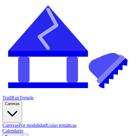
TrailRunTemple
Carreras
Carreras
Por modalidad
Guías temáticas
Calendario