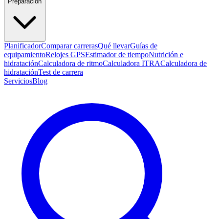
Preparación
Planificador
Comparar carreras
Qué llevar
Guías de
equipamiento
Relojes GPS
Estimador de tiempo
Nutrición e
hidratación
Calculadora de ritmo
Calculadora ITRA
Calculadora de
hidratación
Test de carrera
Servicios
Blog