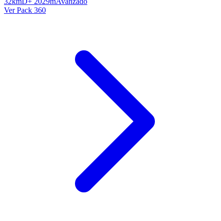
32km
D+ 2029m
Avanzado
Ver Pack 360