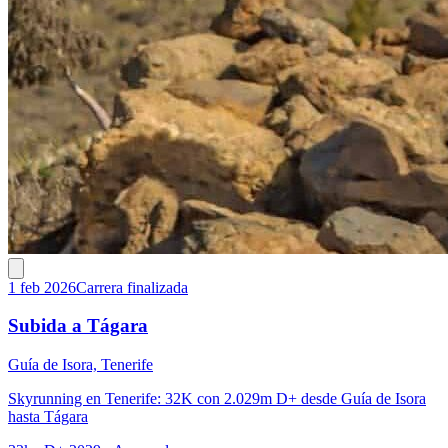
1 feb 2026
Carrera finalizada
Subida a Tágara
Guía de Isora, Tenerife
Skyrunning en Tenerife: 32K con 2.029m D+ desde Guía de Isora
hasta Tágara